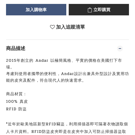
加入購物車
立即購買
加入追蹤清單
商品描述
2015年創立的 Andar 以極簡風格、平實的價格在美國打下市
場。
考慮到使用者攜帶的便利性，Andar設計出兼具外型設計及實用功
能的皮夾及配件，符合現代人的快速需求。
商品材質：
100%
真皮
RFID
防盜
*
近年於歐美地區新型
RFID
竊盜，利用掃描器即可隔著衣物讀取個
人卡片資料。
RFID
防盜皮夾即是在皮夾中加入可防止掃描器盜取