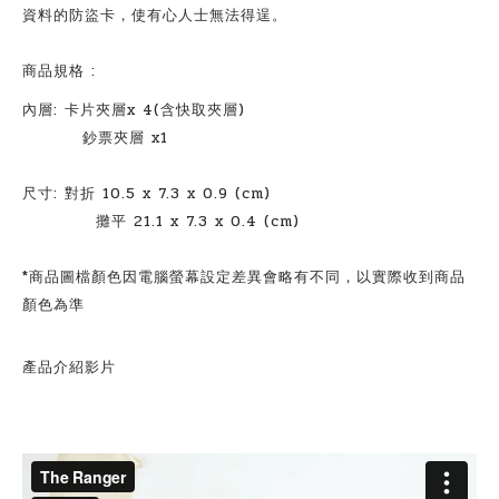
資料的防盜卡，使有心人士無法得逞。
商品規格
:
內層
:
卡片夾層
x 4(
含快取夾層
)
鈔票夾層
x1
尺寸
:
對折
10.5 x 7.3 x 0.9 (cm)
攤平
21.1 x 7.3 x 0.4 (cm)
*
商品圖檔顏色因電腦螢幕設定差異會略有不同，以實際收到商品
顏色為準
產品介紹影片