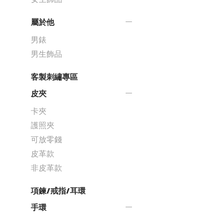
屬於他
男錶
男生飾品
客製刺繡專區
皮夾
卡夾
護照夾
可放零錢
皮革款
非皮革款
項鍊/戒指/耳環
手環