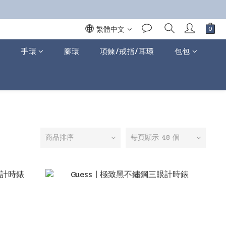
繁體中文
手環
腳環
項鍊/戒指/耳環
包包
商品排序
每頁顯示 48 個