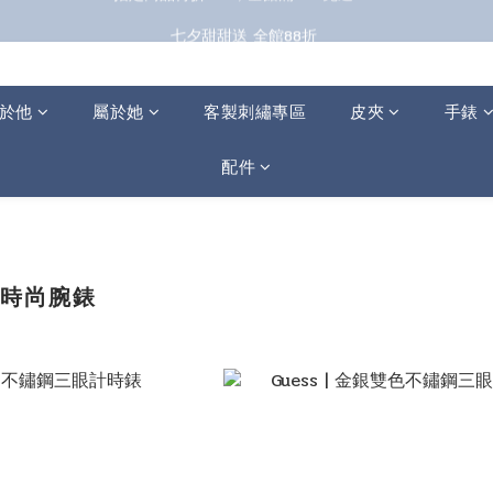
七夕甜甜送 全館88折 
七夕甜甜送 全館88折 
指定商品再折100；全館滿899免運 🚚 
七夕甜甜送 全館88折 
於他
屬於她
客製刺繡專區
皮夾
手錶
配件
s 時尚腕錶