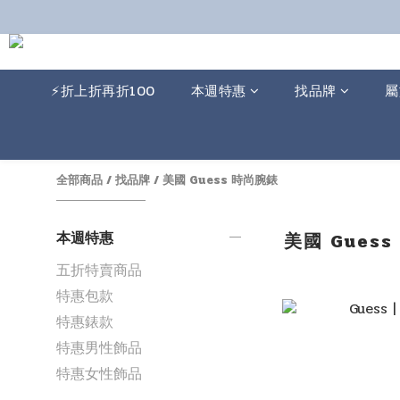
⚡️折上折再折100
本週特惠
找品牌
屬
全部商品
/
找品牌
/
美國 Guess 時尚腕錶
本週特惠
美國 Gues
五折特賣商品
特惠包款
特惠錶款
特惠男性飾品
特惠女性飾品