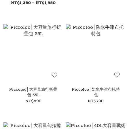
登機背包 旅行包 露營包 手
NT$1,380 ~ NT$1,980
提袋 健身包
Piccoloo│大容量旅行折疊
Piccoloo│防水牛津布托特
包 55L
包
NT$690
NT$790