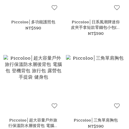
Piccoloo│多功能護照包
Piccoloo│日系風潮牌迷你
皮夾手拿短款零錢包小包(共
NT$590
五色)
NT$590
Piccoloo│超大容量戶外旅
Piccoloo│三角單肩胸包
行保溫防水層後背包 電腦包
NT$590