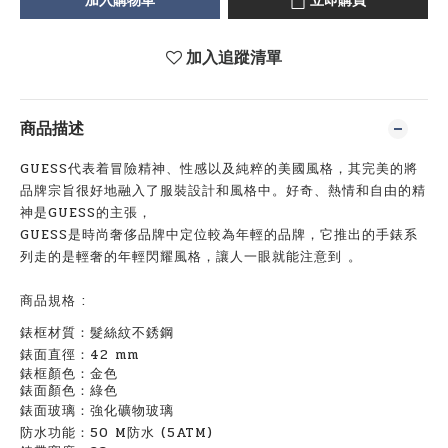
加入購物車
立即購買
加入追蹤清單
商品描述
GUESS代表着冒險精神、性感以及純粹的美國風格，其完美的將
品牌宗旨很好地融入了服裝設計和風格中。好奇、熱情和自由的精
神是GUESS的主張，
GUESS是時尚
奢侈品牌
中定位較為年輕的品牌，它推出的手錶系
列走的是輕奢的
年輕閃耀風格，讓人一眼就能注意到 。
商品規格
:
錶框材質：髮絲紋不銹鋼
錶面直徑：42 mm
錶框顏色：金色
錶面顏色：綠色
錶面玻璃：強化礦物玻璃
防水功能：50 M防水 (5ATM)