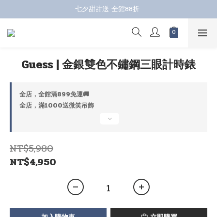
七夕甜甜送 全館88折 
七夕甜甜送 全館88折 
指定商品再折100；全館滿899免運 🚚 
七夕甜甜送 全館88折 
Guess | 金銀雙色不鏽鋼三眼計時錶
全店，全館滿899免運🚚
全店，滿1000送微笑吊飾
NT$5,980
NT$4,950