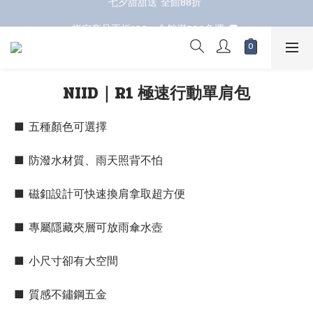
七夕甜甜送 全館88折 
指定商品再折100；全館滿899免運 🚚 
七夕甜甜送 全館88折 
NIID｜R1 極速行動單肩包
■ 五種顏色可選擇
■ 防潑水材質、雨天照背不怕
■ 磁釦設計可快速換肩拿取超方便
■ 專屬隱藏夾層可放雨傘水壺
■ 小尺寸卻有大空間
■ 質感不鏽鋼五金