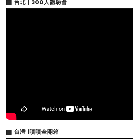
▇
台北 | 300人體驗會
▇
台灣 |嘖嘖全開箱