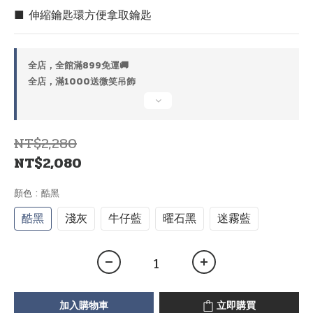
■ 伸縮鑰匙環方便拿取鑰匙
全店，全館滿899免運🚚
全店，滿1000送微笑吊飾
NT$2,280
NT$2,080
顏色
: 酷黑
酷黑
淺灰
牛仔藍
曜石黑
迷霧藍
加入購物車
立即購買