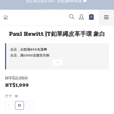
七夕甜甜送 全館88折 
七夕甜甜送 全館88折 
Paul Hewitt |T釦單繩皮革手環 象白
全店，全館滿899免運🚚
全店，滿1000送微笑吊飾
NT$2,350
NT$1,999
尺寸
: M
S
M
L