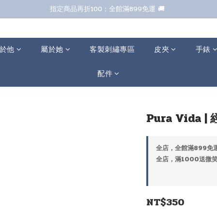
指定商品再折100；全館滿899免運 🚚 
七夕甜甜送 全館88折 
七夕甜甜送 全館88折 
於他
屬於她
客製刺繡專區
皮夾
手錶
配件
Pura Vida |
全店，全館滿899免運
全店，滿1000送微
NT$350