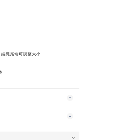
 編繩尾端可調整大小
袋