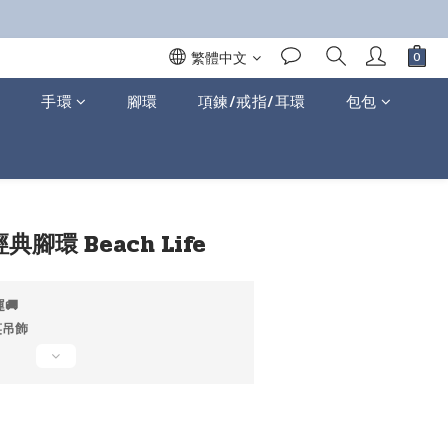
繁體中文
手環
腳環
項鍊/戒指/耳環
包包
立即購買
 經典腳環 Beach Life
🚚
笑吊飾