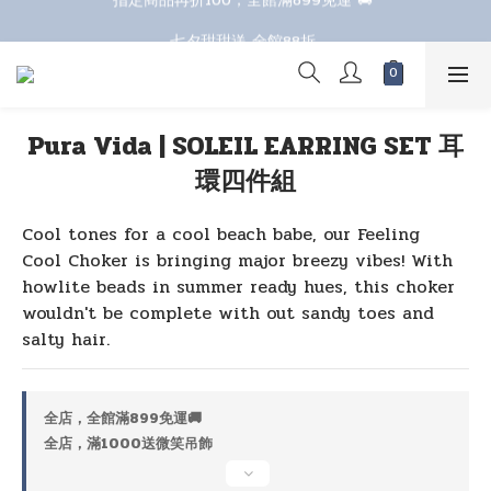
七夕甜甜送 全館88折 
七夕甜甜送 全館88折 
Pura Vida | SOLEIL EARRING SET 耳
環四件組
Cool tones for a cool beach babe, our Feeling 
Cool Choker is bringing major breezy vibes! With 
howlite beads in summer ready hues, this choker 
wouldn't be complete with out sandy toes and 
salty hair.
全店，全館滿899免運🚚
全店，滿1000送微笑吊飾