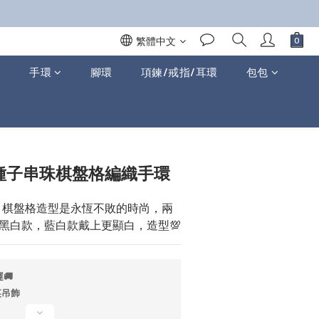
繁體中文
手環
腳環
項鍊/戒指/耳環
包包
立即購買
a | 種子串珠棋盤格編織手環
，棋盤格造型是永恆不敗的時尚，兩
黑白款，藍白款戴上更顯白，造型💯
🚚
笑吊飾