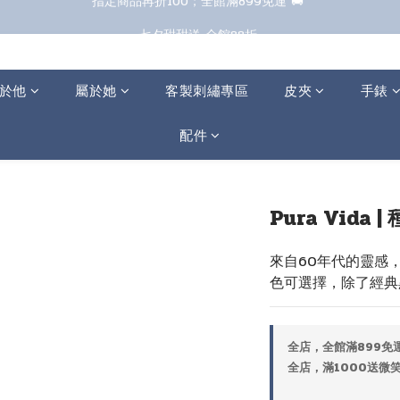
七夕甜甜送 全館88折 
七夕甜甜送 全館88折 
於他
屬於她
客製刺繡專區
皮夾
手錶
配件
Pura Vid
來自60年代的靈感
色可選擇，除了經典
全店，全館滿899免運
全店，滿1000送微