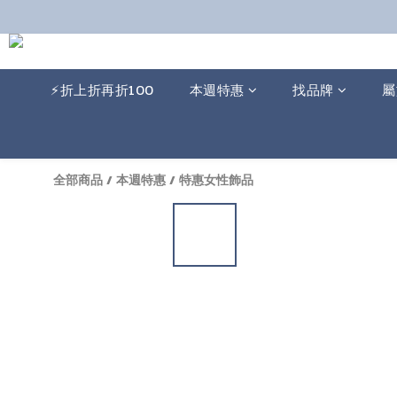
⚡️折上折再折100
本週特惠
找品牌
屬
全部商品
/
本週特惠
/
特惠女性飾品