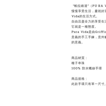
“帕拉維達”（PU·RA
慢慢享受生活，慶祝好運
Vida的生活方式。
自由且盡全力的享受生
它就是一種態度。
Pura Vida是由Grif
意義的手工手鍊，意外
的意義。
商品材質 :
種子串珠
100% 防水蠟線手環
商品規格 :
此款
手環只有單一尺寸,