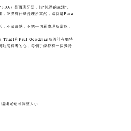
 VI·DA）是西班牙語，指“純淨的生活”。
，並沒有什麼是理所當然，這就是Pura
活，不留遺憾，不把一切看成理所當然，
fin Thall和Paul Goodman所設計有獨特
觸動消費者的心，每個手鍊都有一個獨特
 編繩尾端可調整大小