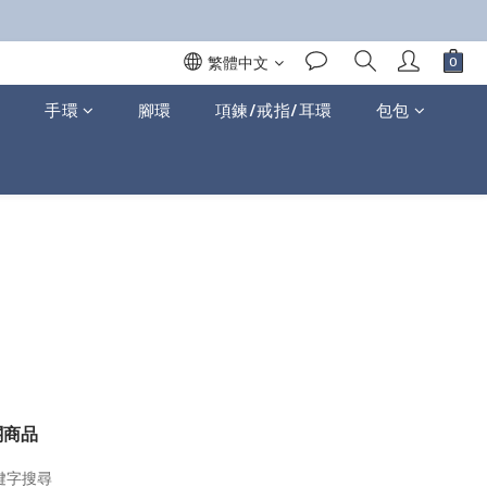
繁體中文
手環
腳環
項鍊/戒指/耳環
包包
關商品
鍵字搜尋