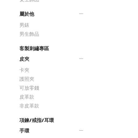
屬於他
男錶
男生飾品
客製刺繡專區
皮夾
卡夾
護照夾
可放零錢
皮革款
非皮革款
項鍊/戒指/耳環
手環