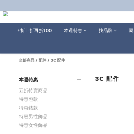
⚡️折上折再折100
本週特惠
找品牌
屬
全部商品
/
配件
/
3C 配件
3C 配件
本週特惠
五折特賣商品
特惠包款
特惠錶款
特惠男性飾品
特惠女性飾品