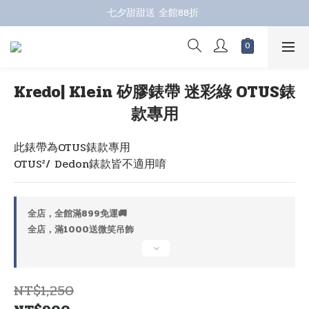
七夕甜甜送 全館88折 
七夕甜甜送 全館88折 
指定商品再折100；全館滿899免運 🚚 
七夕甜甜送 全館88折 
Kredo| Klein 矽膠錶帶 迷彩綠 OTUS錶
款專用
此錶帶為OTUS錶款專用
OTUS²/ Dedon錶款皆不適用唷
全店，全館滿899免運🚚
全店，滿1000送微笑吊飾
NT$1,250