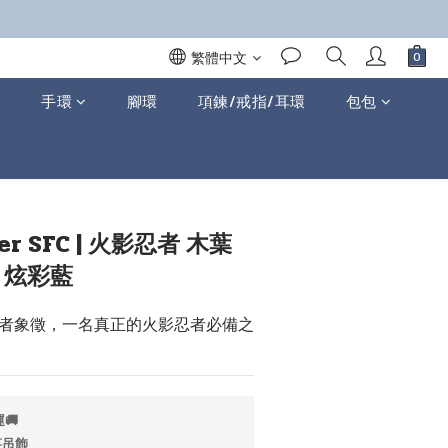
繁體中文
手環
腳環
項鍊/戒指/耳環
包包
立即購買
r SFC | 火影忍者 木葉
 炫彩藍
者象徵，一名真正的火影忍者必備之
🚚
笑吊飾