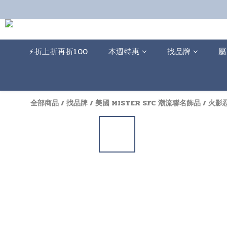
⚡️折上折再折100
本週特惠
找品牌
屬
全部商品
/
找品牌
/
美國 MISTER SFC 潮流聯名飾品
/
火影