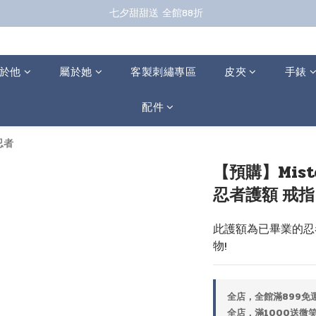
七夕甜甜送 全館88折 
七夕甜甜送 全館88折 
指定商品再折100；全館滿899免運 🚚 
七夕甜甜送 全館88折 
於他
屬於她
客製刺繡專區
皮夾
手錶
配件
忍者
【預購】Miste
忍者護額 戒指
此護額為已畢業的忍
物!
全店，全館滿899免運
全店，滿1000送微