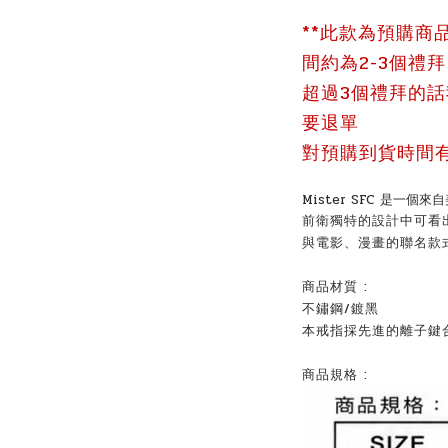
**此款為預購商
間約為2-3個禮
超過3個禮拜的
要退單
對預購到貨時間有
Mister SFC 是一
前衛獨特的設計中可看
與電影、漫畫的聯名款
商品材質 :
不鏽鋼/鍍黑
本戒指採先進的離子鍵
商品規格 :