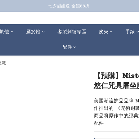
七夕甜甜送 全館88折 
七夕甜甜送 全館88折 
指定商品再折100；全館滿899免運 🚚 
七夕甜甜送 全館88折 
於他
屬於她
客製刺繡專區
皮夾
手錶
配件
迴戰
【預購】Miste
悠仁咒具屠坐
美國潮流飾品品牌 Mist
作推出的 《咒術迴
商品將原作中的經典
配件