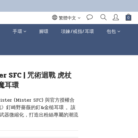
繁體中文
手環
腳環
項鍊/戒指/耳環
包包
立即購買
r SFC | 咒術迴戰 虎杖
魔耳環
er (Mister SFC) 與官方授權合
戰》釘崎野薔薇的釘&金槌耳環 。該
武器微縮化，打造出粉絲專屬的潮流