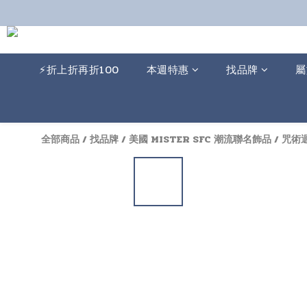
⚡️折上折再折100
本週特惠
找品牌
屬
全部商品
/
找品牌
/
美國 MISTER SFC 潮流聯名飾品
/
咒術