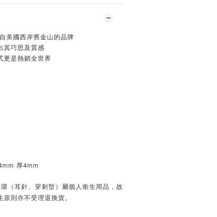
一個來自美國西岸舊金山的品牌
出其巧思及質感
式更是熱銷全世界
4mm 厚4mm
耳環（耳針、穿刺型）屬個人衛生用品，故
生原則亦不受理退換貨。