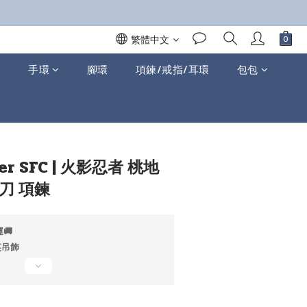
繁體中文
手環
腳環
項鍊/戒指/耳環
包包
立即購買
r SFC | 火影忍者 桃地
刀 項鍊
🚚
笑吊飾