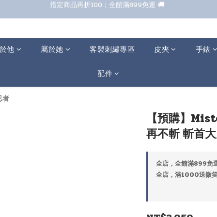
七夕甜甜送 全館88折 
七夕甜甜送 全館88折 
於他
屬於她
客製刺繡專區
皮夾
手錶
配件
忍者
【預購】Miste
再不斬 斬首大
全店，全館滿899免運
全店，滿1000送微