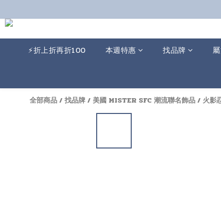
⚡️折上折再折100
本週特惠
找品牌
屬
全部商品
/
找品牌
/
美國 MISTER SFC 潮流聯名飾品
/
火影