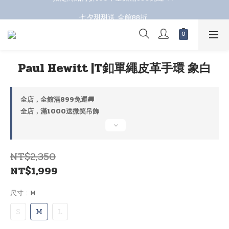
七夕甜甜送 全館88折 
七夕甜甜送 全館88折 
Paul Hewitt |T釦單繩皮革手環 象白
全店，全館滿899免運🚚
全店，滿1000送微笑吊飾
NT$2,350
NT$1,999
尺寸
: M
S
M
L