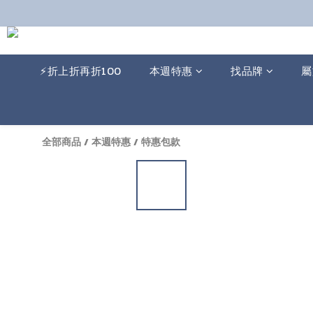
⚡️折上折再折100
本週特惠
找品牌
屬
全部商品
/
本週特惠
/
特惠包款