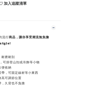
加入追蹤清單
化的流行
商品，讓你享受潮流無負擔
tyle!
，耐磨耐刮
設計，可掛登山扣或吊飾等小物
方便收納
緊帶，可固定線材等小東西
身高可調節位置
帶，久背也不負擔