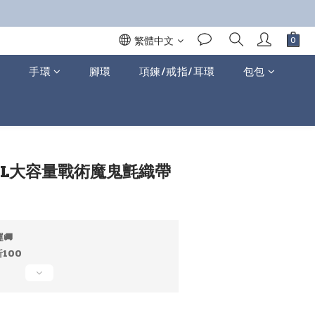
繁體中文
手環
腳環
項鍊/戒指/耳環
包包
立即購買
│40L大容量戰術魔鬼氈織帶
🚚
100