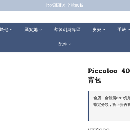
七夕甜甜送 全館88折 
七夕甜甜送 全館88折 
指定商品再折100；全館滿899免運 🚚 
七夕甜甜送 全館88折 
於他
屬於她
客製刺繡專區
皮夾
手錶
配件
Piccoloo
背包
全店，全館滿899免運
指定分類，折上折再折