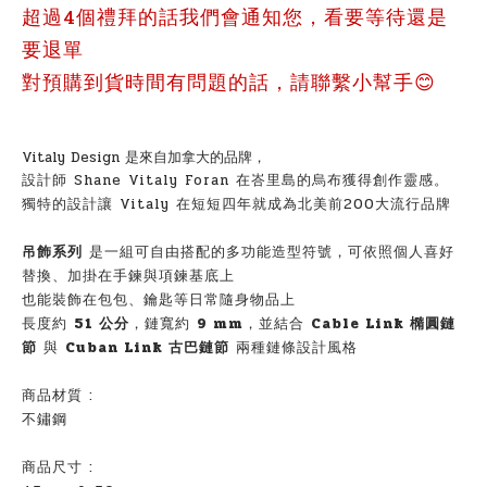
超過4個禮拜的話我們會通知您，看要等待還是
要退單
對預購到貨時間有問題的話，請聯繫小幫手😊
Vitaly Design 是來自加拿大的品牌，
設計師 Shane Vitaly Foran 在峇里島的烏布獲得創作靈感。
獨特的設計讓 Vitaly 在短短四年就成為北美前200大流行品牌
吊飾系列
是一組可自由搭配的多功能造型符號，可依照個人喜好
替換、加掛在手鍊與項鍊基底上
也能裝飾在包包、鑰匙等日常隨身物品上
長度約
51 公分
，鏈寬約
9 mm
，並結合
Cable Link 橢圓鏈
節
與
Cuban Link 古巴鏈節
兩種鏈條設計風格
商品材質 :
不鏽鋼
商品尺寸 :