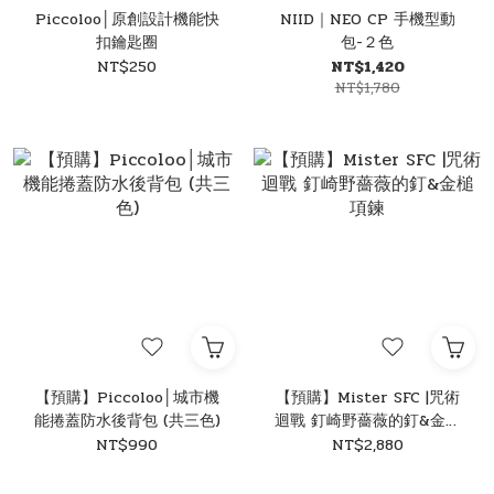
Piccoloo│原創設計機能快
NIID｜NEO CP 手機型動
扣鑰匙圈
包-２色
NT$250
NT$1,420
NT$1,780
【預購】Piccoloo│城市機
【預購】Mister SFC |咒術
能捲蓋防水後背包 (共三色)
迴戰 釘崎野薔薇的釘&金槌
項鍊
NT$990
NT$2,880