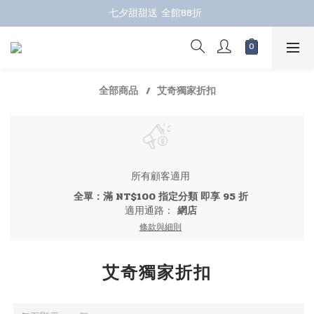
七夕甜甜送 全館88折 
七夕甜甜送 全館88折 
指定商品再折100；全館滿899免運 🚚 
七夕甜甜送 全館88折 
全部商品
艾奇獨家折扣
所有顧客適用
全單：滿 NT$100 指定分類 即享 95 折
適用通路：
網店
條款與細則
艾奇獨家折扣