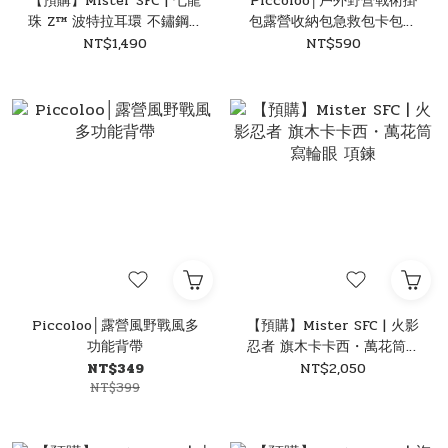
【預購】Mister SFC | 七龍
Piccoloo│戶外野營戰術掛
珠 Z™ 波特拉耳環 不鏽鋼耳
包露營收納包急救包卡包零
環
錢包
NT$1,490
NT$590
Piccoloo│露營風野戰風多
【預購】Mister SFC | 火影
功能背帶
忍者 旗木卡卡西・萬花筒寫
輪眼 項鍊
NT$349
NT$2,050
NT$399