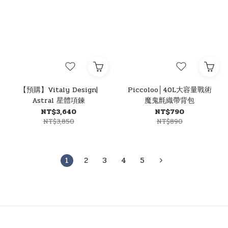
【預購】Vitaly Design|
Piccoloo│40L大容量戰術
Astral 星體項鍊
魔鬼氈織帶背包
NT$3,640
NT$790
NT$3,850
NT$890
1
2
3
4
5