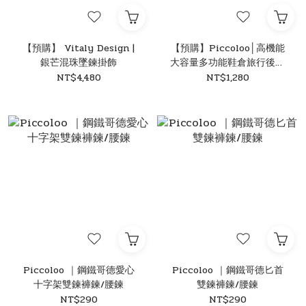
【預購】 Vitaly Design |
【預購】Piccoloo│高機能
銀芒混珠墜鍊掛飾
大容量多功能鞋倉旅行後背
包 50L
NT$4,480
NT$1,280
Piccoloo ｜鋼鐵哥德愛心
Piccoloo ｜鋼鐵哥德匕首
十字架雙鍊褲鍊/腰鍊
雙鍊褲鍊/腰鍊
NT$290
NT$290