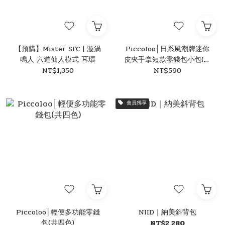
【預購】Mister SFC | 漩渦
Piccoloo│日系風潮牌迷你
鳴人 六道仙人模式 耳環
皮夾手拿短款零錢包小包(共
五色)
NT$1,350
NT$590
會員獨享
Piccoloo│輕便多功能零錢
NIID｜納美斜背包
包(共四色)
NT$2,280